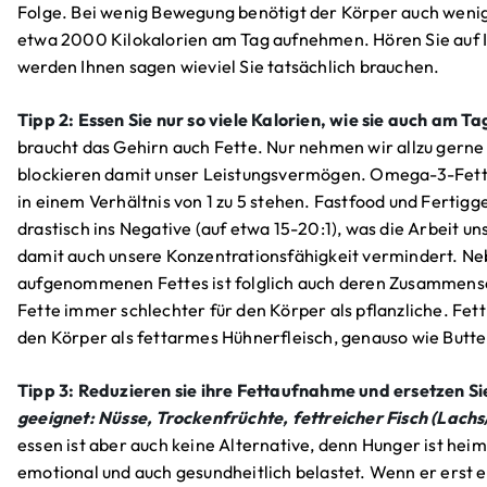
Folge. Bei wenig Bewegung benötigt der Körper auch wenige
etwa 2000 Kilokalorien am Tag aufnehmen. Hören Sie auf I
werden Ihnen sagen wieviel Sie tatsächlich brauchen.
Tipp 2: Essen Sie nur so viele Kalorien, wie sie auch am T
braucht das Gehirn auch Fette. Nur nehmen wir allzu gerne 
blockieren damit unser Leistungsvermögen. Omega-3-Fett
in einem Verhältnis von 1 zu 5 stehen. Fastfood und Fertigg
drastisch ins Negative (auf etwa 15-20:1), was die Arbeit
damit auch unsere Konzentrationsfähigkeit vermindert. N
aufgenommenen Fettes ist folglich auch deren Zusammenset
Fette immer schlechter für den Körper als pflanzliche. Fett
den Körper als fettarmes Hühnerfleisch, genauso wie Butter 
Tipp 3: Reduzieren sie ihre Fettaufnahme und ersetzen Sie
geeignet: Nüsse, Trockenfrüchte, fettreicher Fisch (Lach
essen ist aber auch keine Alternative, denn Hunger ist heim
emotional und auch gesundheitlich belastet. Wenn er erst ein