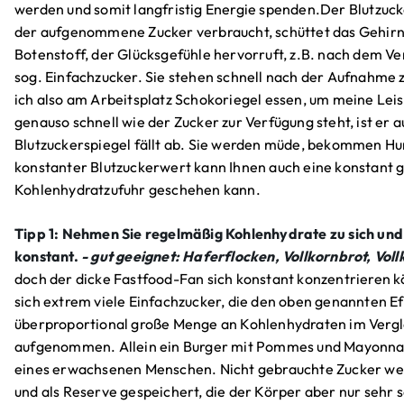
werden und somit langfristig Energie spenden.Der Blutzucke
der aufgenommene Zucker verbraucht, schüttet das Gehirn ku
Botenstoff, der Glücksgefühle hervorruft, z.B. nach dem Ve
sog. Einfachzucker. Sie stehen schnell nach der Aufnahme z
ich also am Arbeitsplatz Schokoriegel essen, um meine Leis
genauso schnell wie der Zucker zur Verfügung steht, ist er
Blutzuckerspiegel fällt ab. Sie werden müde, bekommen Hung
konstanter Blutzuckerwert kann Ihnen auch eine konstant g
Kohlenhydratzufuhr geschehen kann.
Tipp 1: Nehmen Sie regelmäßig Kohlenhydrate zu sich und 
konstant.
- gut geeignet: Haferflocken, Vollkornbrot, Vol
doch der dicke Fastfood-Fan sich konstant konzentrieren k
sich extrem viele Einfachzucker, die den oben genannten E
überproportional große Menge an Kohlenhydraten im Vergle
aufgenommen. Allein ein Burger mit Pommes und Mayonna
eines erwachsenen Menschen. Nicht gebrauchte Zucker we
und als Reserve gespeichert, die der Körper aber nur sehr s