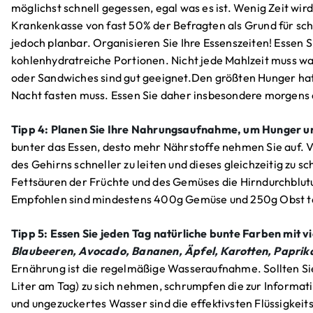
möglichst schnell gegessen, egal was es ist. Wenig Zeit wir
Krankenkasse von fast 50% der Befragten als Grund für sch
jedoch planbar. Organisieren Sie Ihre Essenszeiten! Essen S
kohlenhydratreiche Portionen. Nicht jede Mahlzeit muss wa
oder Sandwiches sind gut geeignet.Den größten Hunger ha
Nacht fasten muss. Essen Sie daher insbesondere morgens a
Tipp 4: Planen Sie Ihre Nahrungsaufnahme, um Hunger un
bunter das Essen, desto mehr Nährstoffe nehmen Sie auf. 
des Gehirns schneller zu leiten und dieses gleichzeitig zu 
Fettsäuren der Früchte und des Gemüses die Hirndurchblutu
Empfohlen sind mindestens 400g Gemüse und 250g Obst tä
Tipp 5: Essen Sie jeden Tag natürliche bunte Farben mit 
Blaubeeren, Avocado, Bananen, Äpfel, Karotten, Paprik
Ernährung ist die regelmäßige Wasseraufnahme. Sollten Sie
Liter am Tag) zu sich nehmen, schrumpfen die zur Informa
und ungezuckertes Wasser sind die effektivsten Flüssigkei