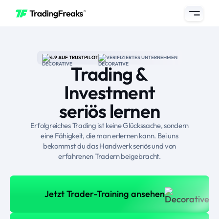
4.9 AUF TRUSTPILOT
VERIFIZIERTES UNTERNEHMEN
Trading &
Investment
seriös lernen
Erfolgreiches Trading ist keine Glückssache, sondern
eine Fähigkeit, die man erlernen kann. Bei uns
bekommst du das Handwerk seriös und von
erfahrenen Tradern beigebracht.
Jetzt Trader-Training anse
Jetzt Trader-Training ansehen
oder Kennenlerngespräch