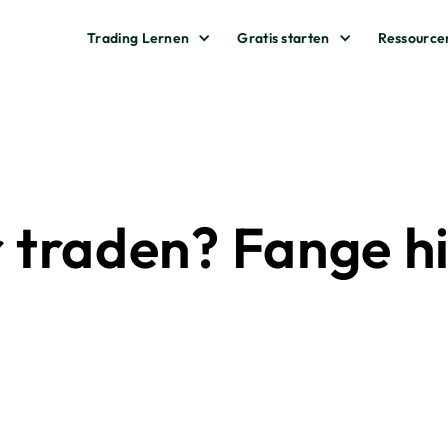
Trading Lernen
Gratis starten
Ressource
r traden? Fange h