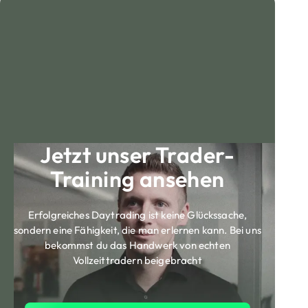
Jetzt unser Trader-
Training ansehen
Erfolgreiches Daytrading ist keine Glückssache,
sondern eine Fähigkeit, die man erlernen kann. Bei uns
bekommst du das Handwerk von echten
Vollzeittradern beigebracht
Jetzt Trader Training ansehen