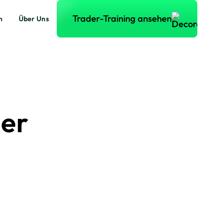
Trader-Training ansehen
Trader-Training ansehen
n
Über Uns
ier