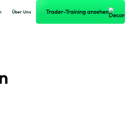
Trader-Training ansehen
Trader-Training ansehen
n
Über Uns
n