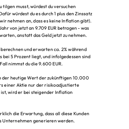
du tilgen musst, würdest du versuchen
Dafür würdest du es durch 1 plus den Zinssatz
 wir nehmen an, dass es keine Inflation gibt).
ahr von jetzt an 9.709 EUR betragen - was
u warten, anstatt das Geld jetzt zu nehmen.
ion berechnen und erwarten ca. 2% während
s bei 5 Prozent liegt, und infolgedessen sind
Fall nimmst du die 9.600 EUR.
e der heutige Wert der zukünftigen 10.000
s einer Aktie nur der risikoadjustierte
t, wird er bei steigender Inflation
klich die Erwartung, dass all diese Kunden
as Unternehmen generieren werden.