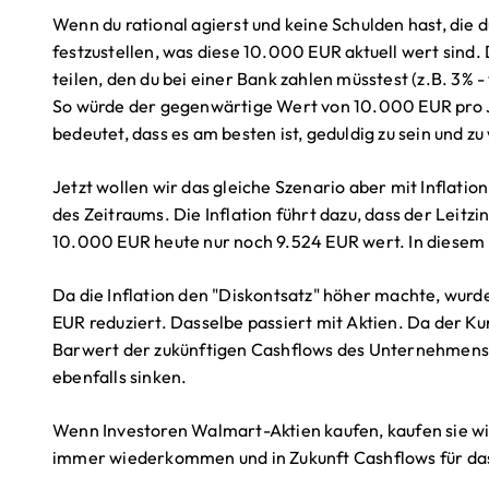
Wenn du rational agierst und keine Schulden hast, die 
festzustellen, was diese 10.000 EUR aktuell wert sind. 
teilen, den du bei einer Bank zahlen müsstest (z.B. 3% -
So würde der gegenwärtige Wert von 10.000 EUR pro J
bedeutet, dass es am besten ist, geduldig zu sein und z
Jetzt wollen wir das gleiche Szenario aber mit Inflat
des Zeitraums. Die Inflation führt dazu, dass der Leitzin
10.000 EUR heute nur noch 9.524 EUR wert. In diesem 
Da die Inflation den "Diskontsatz" höher machte, wurd
EUR reduziert. Dasselbe passiert mit Aktien. Da der Kur
Barwert der zukünftigen Cashflows des Unternehmens is
ebenfalls sinken.
Wenn Investoren Walmart-Aktien kaufen, kaufen sie wir
immer wiederkommen und in Zukunft Cashflows für d