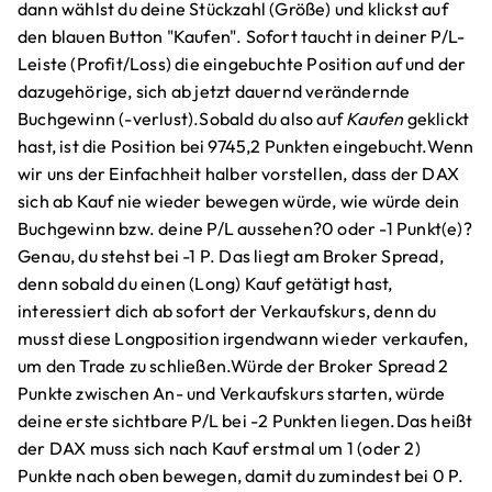
dann wählst du deine Stückzahl (Größe) und klickst auf
den blauen Button "Kaufen". Sofort taucht in deiner P/L-
Leiste (Profit/Loss) die eingebuchte Position auf und der
dazugehörige, sich ab jetzt dauernd verändernde
Buchgewinn (-verlust).Sobald du also auf
Kaufen
geklickt
hast, ist die Position bei 9745,2 Punkten eingebucht.Wenn
wir uns der Einfachheit halber vorstellen, dass der DAX
sich ab Kauf nie wieder bewegen würde, wie würde dein
Buchgewinn bzw. deine P/L aussehen?0 oder -1 Punkt(e)?
Genau, du stehst bei -1 P. Das liegt am Broker Spread,
denn sobald du einen (Long) Kauf getätigt hast,
interessiert dich ab sofort der Verkaufskurs, denn du
musst diese Longposition irgendwann wieder verkaufen,
um den Trade zu schließen.Würde der Broker Spread 2
Punkte zwischen An- und Verkaufskurs starten, würde
deine erste sichtbare P/L bei -2 Punkten liegen.Das heißt
der DAX muss sich nach Kauf erstmal um 1 (oder 2)
Punkte nach oben bewegen, damit du zumindest bei 0 P.