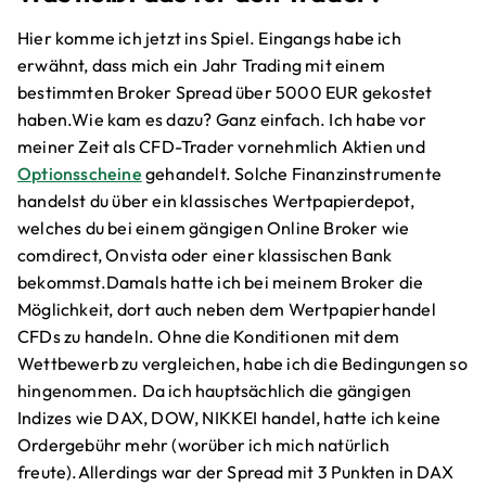
Hier komme ich jetzt ins Spiel. Eingangs habe ich
erwähnt, dass mich ein Jahr Trading mit einem
bestimmten Broker Spread über 5000 EUR gekostet
haben.Wie kam es dazu? Ganz einfach. Ich habe vor
meiner Zeit als CFD-Trader vornehmlich Aktien und
Optionsscheine
gehandelt. Solche Finanzinstrumente
handelst du über ein klassisches Wertpapierdepot,
welches du bei einem gängigen Online Broker wie
comdirect, Onvista oder einer klassischen Bank
bekommst.Damals hatte ich bei meinem Broker die
Möglichkeit, dort auch neben dem Wertpapierhandel
CFDs zu handeln. Ohne die Konditionen mit dem
Wettbewerb zu vergleichen, habe ich die Bedingungen so
hingenommen. Da ich hauptsächlich die gängigen
Indizes wie DAX, DOW, NIKKEI handel, hatte ich keine
Ordergebühr mehr (worüber ich mich natürlich
freute).Allerdings war der Spread mit 3 Punkten in DAX