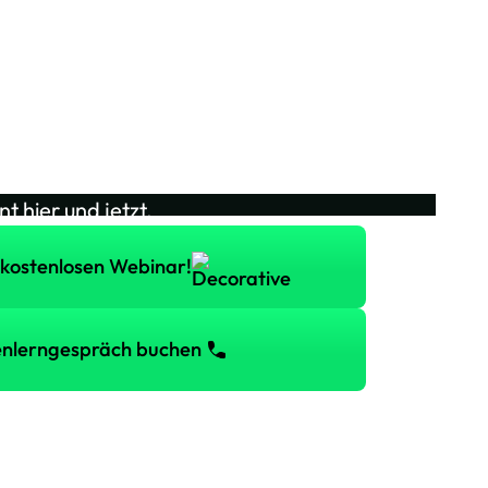
kennen!
. Deshalb hat sich professionelle
ährt. Tauche mit uns in die Welt des
 dein volles Potenzial. Dein Weg zur
nt hier und jetzt.
inar!
 kostenlosen Webinar!
 buchen
nlerngespräch buchen