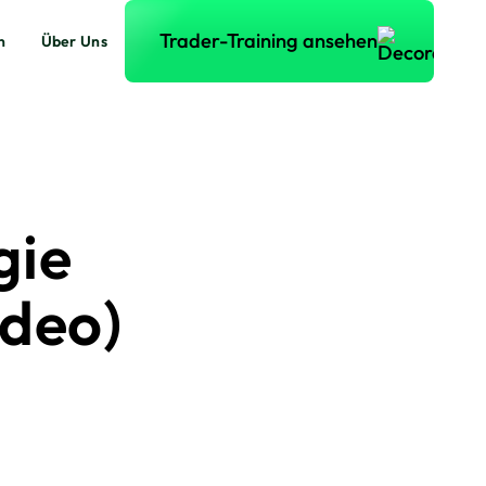
Trader-Training ansehen
Trader-Training ansehen
n
Über Uns
gie
deo)