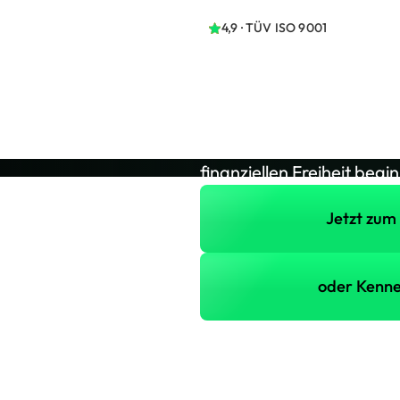
4,9 · TÜV ISO 9001
Lerne uns 
Trading ist NICHT einfach
Unterstützung oftmals bew
Tradings ein und entfalte
finanziellen Freiheit begin
Jetzt zum kostenlosen Web
Jetzt zum
oder Kennenlerngespräch
oder Kenne