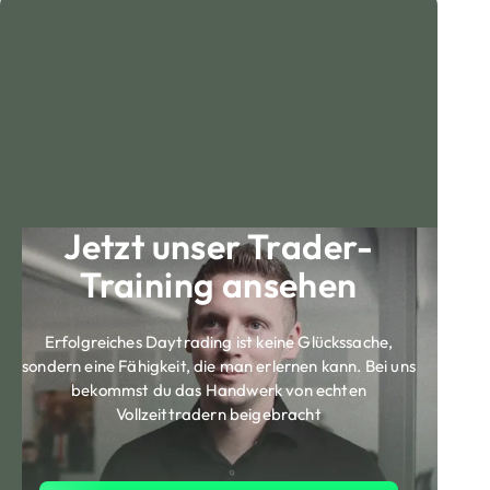
Jetzt unser Trader-
Training ansehen
Erfolgreiches Daytrading ist keine Glückssache,
sondern eine Fähigkeit, die man erlernen kann. Bei uns
bekommst du das Handwerk von echten
Vollzeittradern beigebracht
Jetzt Trader Training ansehen