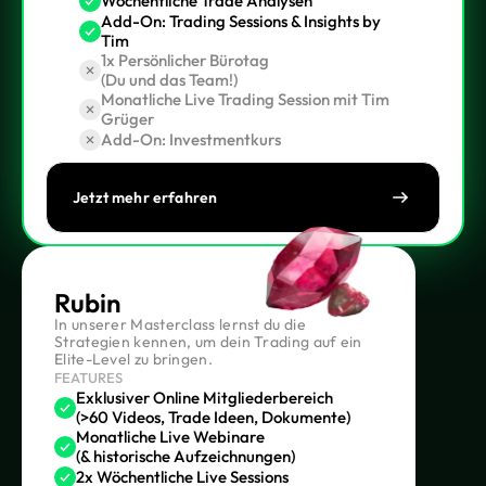
Wöchentliche Trade Analysen
Add-On: Trading Sessions & Insights by
Tim
1x Persönlicher Bürotag
(Du und das Team!)
Monatliche Live Trading Session mit Tim
Grüger
Add-On: Investmentkurs
Jetzt mehr erfahren
Rubin
In unserer Masterclass lernst du die
Strategien kennen, um dein Trading auf ein
Elite-Level zu bringen.
FEATURES
Exklusiver Online Mitgliederbereich
(>60 Videos, Trade Ideen, Dokumente)
Monatliche Live Webinare
(& historische Aufzeichnungen)
2x Wöchentliche Live Sessions