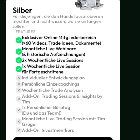
Silber
Für diejenigen, die den Handel ausprobieren
möchten und nicht wissen, wo sie anfangen
sollen.
FEATURES
Exklusiver Online Mitgliederbereich
(>60 Videos, Trade Ideen, Dokumente)
Monatliche Live Webinare
(& historische Aufzeichnungen)
2x Wöchentliche Live Sessions
1x Wöchentliche Live Session
für Fortgeschrittene
Individueller Entwicklungsplan
Persönliche Einzelcoachings
Wöchentliche Trade Analysen
Add-On: Trading Sessions & Insights by
Tim
1x Persönlicher Bürotag
(Du und das Team!)
Monatliche Live Trading Session mit Tim
Grüger
Add-On: Investmentkurs