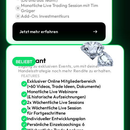
(Du und das Team!)
Monatliche Live Trading Session mit Tim
Grüger
Add-On: Investmentkurs
Jetzt mehr erfahren
Diamant
BELIEBT
Zugang zu exklusiven Events, um mit deiner
Handelsstrategie noch mehr Rendite zu erhalten.
FEATURES
Exklusiver Online Mitgliederbereich
(>60 Videos, Trade Ideen, Dokumente)
Monatliche Live Webinare
(& historische Aufzeichnungen)
2x Wöchentliche Live Sessions
1x Wöchentliche Live Session
für Fortgeschrittene
Individueller Entwicklungsplan
Persönliche Einzelcoachings: 6