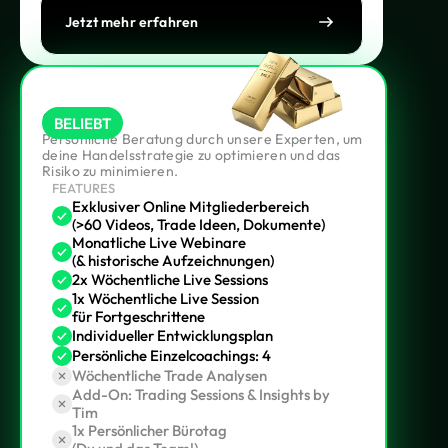
Jetzt mehr erfahren
Gold
BELIEBT
Persönliche Beratung durch unsere Experten, um
deine Handelsstrategie zu optimieren und das
Risiko zu minimieren.
FEATURES
Exklusiver Online Mitgliederbereich
(>60 Videos, Trade Ideen, Dokumente)
Monatliche Live Webinare
(& historische Aufzeichnungen)
2x Wöchentliche Live Sessions
1x Wöchentliche Live Session
für Fortgeschrittene
Individueller Entwicklungsplan
Persönliche Einzelcoachings: 4
Wöchentliche Trade Analysen
Add-On: Trading Sessions & Insights by
Tim
1x Persönlicher Bürotag