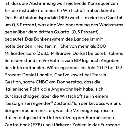
ist, dass die Abstimmung weitreichende Konsequenzen
für die instabile italienische Wirtschaft haben könnte.
Das Bruttoinlandsprodukt (BIP) wuchs im vierten Quartal
um 0,3 Prozent, was eine Verlangsamung des Wachstums
gegenüber dem dritten Quartal (0,5 Prozent)
bedeutet.Das Bankensystem des Landes ist mit
notleidenden Krediten in Höhe von mehr als 300
Milliarden Euro (368,5 Milliarden Dollar) belastet. Italiens
Schuldenstand im Verhältnis zum BIP lag nach Angaben
des Internationalen Währungsfonds im Jahr 2017 bei 133
Prozent.Daniel Lacalle, Chefvolkswirt bei Tressis
Gestion, sagte CNBC am Donnerstag, dass die
italienische Politik die Angewohnheit habe, sich
durchzuschlagen, aber die Wirtschaft sei in einem
"besorgniserregenden" Zustand."Ich denke, dass wir uns
Sorgen machen müssen, weil die Vermögenspreise in
Italien aufgrund der Unterstützung der Europäischen
Zentralbank (EZB) und stärkerer Zahlen in der Eurozone